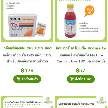
เกลือแร่ท้องเสีย ORS T.O.S. ท้องร่วง อาเจียน ผงเกลือแร่ รสส้ม ยกกล
มิกซเจอร์ คาร์มิเนตีฟ Mixture C
เกลือแร่ท้องเสีย ORS ยี่ห้อ T.O.S.
มิกซเจอร์ คาร์มิเนตีฟ Mixture
สำหรับป้องกันการขาดน้ำจาก
Carminative 180 มล ยาธาตุน้ำ
อาการ ท้องเสีย ท้องร่วง อาเจียน
แดง แก้อาการท้องอืด ยาขับลมใน
฿428
฿57
ผงเกลือแร่ รสส้ม ยกกล่อง 100
กระเพาะอาหาร โดยองค์กร
สั่งซื้อสินค้า
สั่งซื้อสินค้า
ซอง ยาสามัญประจำบ้าน
เภสัชกรรม