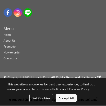
Menu
Home
About Us
Promotion
How to order
Contact us
ed.
© Copyright 2021 Intouch Pure. All Rights Reserved.hts Reserv
This website uses cookies for best user experience, to find out
more you can go to our
Privacy Policy
and
Cookies Policy
Set Cookies
Accept All
หาหมอคลินิกใกล้บ้าน ราคาสบายกระเป๋า ที่อินทัชเมดิแคร์