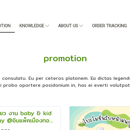
TION
KNOWLEDGE
ABOUT US
ORDER TRACKING
promotion
t consulatu. Eu per ceteros platonem. Ea dictas legen
Mei probo oportere posidonium in, has ei everti volutpa
พียว งาน baby & kid
uy @อิมแพ็คเมืองทอง