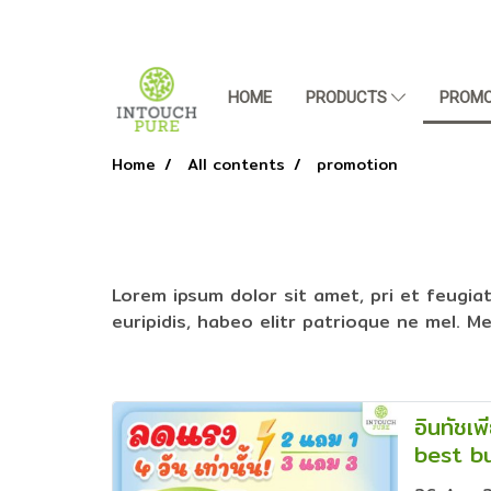
HOME
PRODUCTS
PROMO
Home
All contents
promotion
Lorem ipsum dolor sit amet, pri et feugia
euripidis, habeo elitr patrioque ne mel. 
อินทัชเ
best b
ธานี