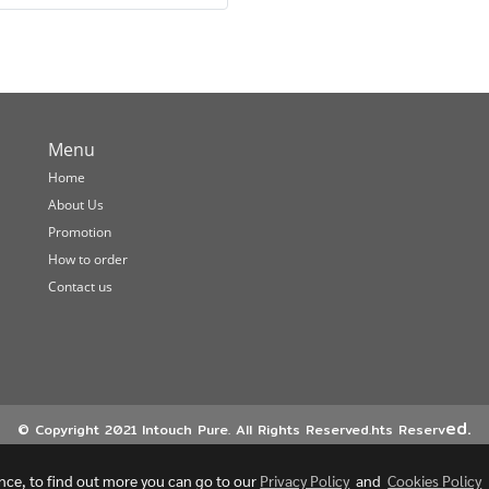
Menu
Home
About Us
Promotion
How to order
Contact us
ed.
© Copyright 2021 Intouch Pure. All Rights Reserved.hts Reserv
ence, to find out more you can go to our
Privacy Policy
and
Cookies Policy