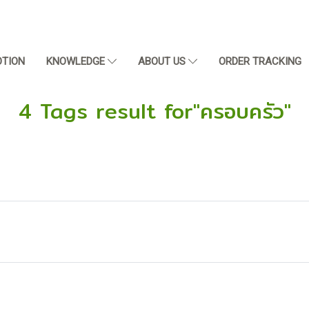
TION
KNOWLEDGE
ABOUT US
ORDER TRACKING
4 Tags result for"ครอบครัว"