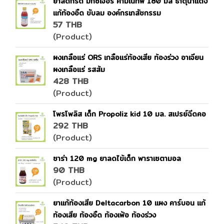
ยาลดกรด มิกซ์เจอร์ คามิเนทีฟ 180 มล ธาตุน้ำแดง
แก้ท้องอืด ขับลม องค์กรเภสัชกรรม
57 THB
(Product)
ผงเกลือแร่ ORS เกลือแร่ท้องเสีย ท้องร่วง อาเจียน
ผงเกลือแร่ รสส้ม
428 THB
(Product)
โพรโพลิส เด็ก Propoliz kid 10 มล. สเปรย์ฉีดคอ
292 THB
(Product)
ซาร่า 120 mg ยาลดไข้เด็ก พาราเซตามอล
90 THB
(Product)
ยาแก้ท้องเสีย Deltacarbon 10 แผง คาร์บอน แก้
ท้องเสีย ท้องอืด ท้องเฟ้อ ท้องร่วง