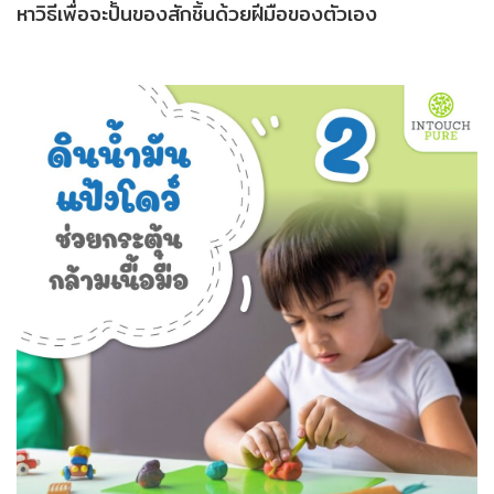
หาวิธีเพื่อจะปั้นของสักชิ้นด้วยฝีมือของตัวเอง