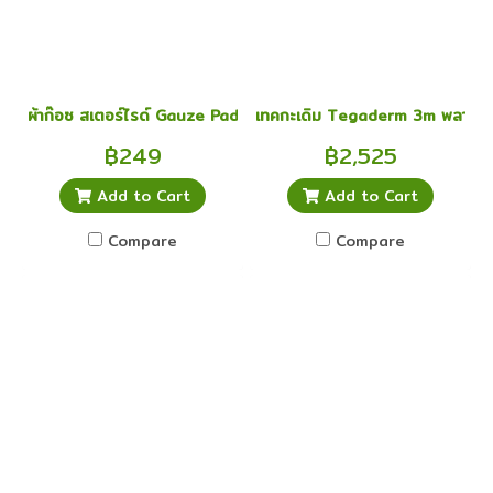
ผ้าก๊อซ สเตอร์ไรด์ Gauze Pad ผ้าก๊อซ 3x3 นิ้ว ยกกล่อง 20 ชิ้น
เทคกะเดิม Tegaderm 3m พลาสเตอ
฿249
฿2,525
Add to Cart
Add to Cart
Compare
Compare