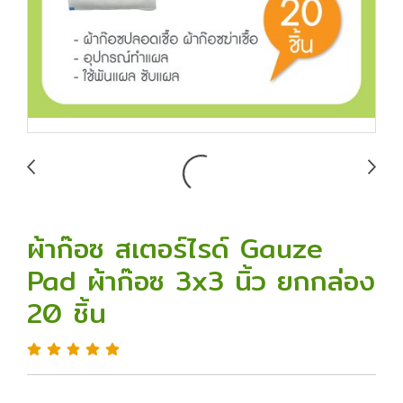
ผ้าก๊อซ สเตอร์ไรด์ Gauze
Pad ผ้าก๊อซ 3x3 นิ้ว ยกกล่อง
20 ชิ้น