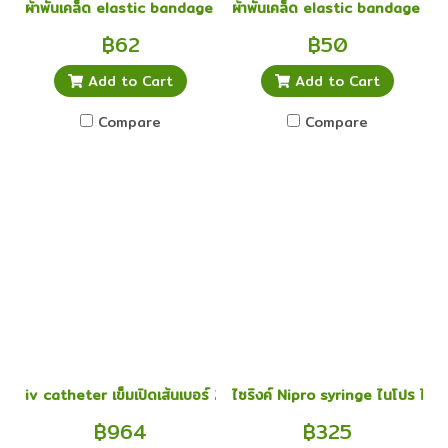
ผ้าพันเคล็ด elastic bandage อีลาสติก อิลาสติก ผ้ายืดพันเคล็ด 3 นิ้
ผ้าพันเคล็ด elastic bandage อีลาส
฿62
฿50
Add to Cart
Add to Cart
Compare
Compare
iv catheter เข็มเปิดเส้นเบอร์ 24 เข็มให้น้ำเกลือ 50 ชิ้น
ไซริงค์ Nipro syringe ไนโปร ไซริ
฿964
฿325