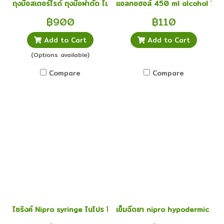
ถุงมือสเตอร์ไรด์ ถุงมือผ่าตัด ไม่มีแป้ง sterile เบอร์ 6 เบอร์ 6.5 เบอร
แอลกอฮอล์ 450 ml alcohol 70% 
฿900
฿110
Add to Cart
Add to Cart
(Options available)
Compare
Compare
ไซริงค์ Nipro syringe ไนโปร ไซริ้ง ขนาด 3 ml
เข็มฉีดยา nipro hypodermic needl