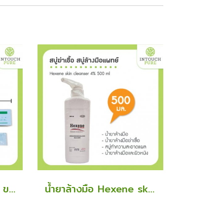
สายสวนปัสสาวะ 2 ทาง ขนาด เบอร์ 14 foley catheter ยกกล่อง 10 ชิ้น
น้ำยาล้างมือ Hexene skin cleanser 4% 500 ml