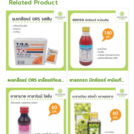
Related Product
ผงเกลือแร่ ORS เกลือแร่ท้องเสีย ท้องร่วง อาเจียน ผงเกลือแร่ รสส้ม
ยาลดกรด มิกซ์เจอร์ คามิเนทีฟ 180 มล ธาตุน้ำแดง แก้ท้องอืด ขับลม องค์กรเภสัชกรรม