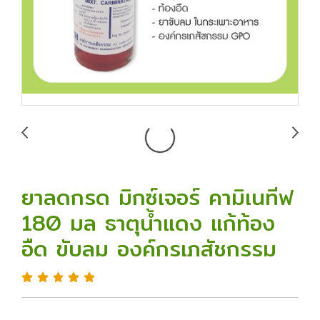
ยาลดกรด มิกซ์เจอร์ คามิเนทีฟ
180 มล ธาตุน้ำแดง แก้ท้อง
อืด ขับลม องค์กรเภสัชกรรม