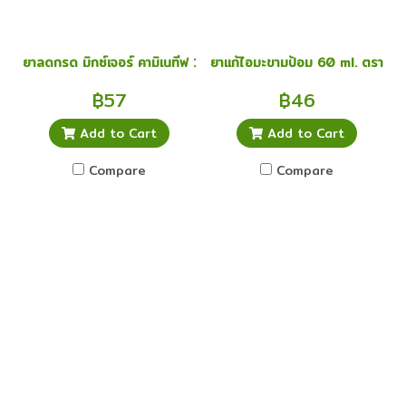
ยาลดกรด มิกซ์เจอร์ คามิเนทีฟ 180 มล ธาตุน้ำแดง แก้ท้องอืด ขับลม
ยาแก้ไอมะขามป้อม 60 ml. ตราแส
฿57
฿46
Add to Cart
Add to Cart
Compare
Compare